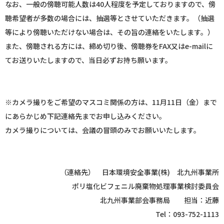
なお、一般の傍聴可能人数は40人程度を予定しておりますので、傍
聴希望者が多数の場合には、抽選等とさせていただきます。（抽選
等により傍聴いただけない場合は、その旨の連絡をいたします。）
また、傍聴される方には、締め切り後、傍聴券をFAX又はe-mailに
てお送りいたしますので、当日必ずお持ち願います。
※カメラ撮りをご希望のマスコミ関係の方は、11月11日（金）まで
にあらかじめ下記連絡先までお申し込みください。
カメラ撮りについては、会議の冒頭のみでお願いいたします。
（連絡先） 日本環境安全事業(株) 北九州事業所
ポリ塩化ビフェニル廃棄物処理事業検討委員会
北九州事業部会事務局 担当：近藤
Tel：093-752-1113