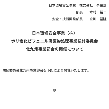
日本環境安全事業 株式会社 事業部
部長 木村 裕二
安全・技術開発部長 立川 裕隆
日本環境安全事業（株）
ポリ塩化ビフェニル廃棄物処理事業検討委員会
北九州事業部会の開催について
標記委員会北九州事業部会を下記により開催いたします。
記