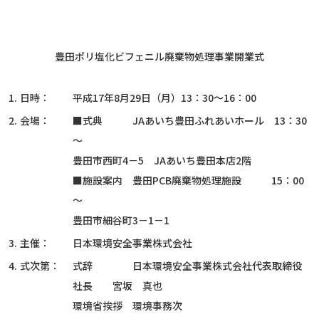
豊田ポリ塩化ビフェニル廃棄物処理事業開業式
1.
日時：
平成17年8月29日（月）13：30～16：00
2.
会場：
■式典 JAあいち豊田ふれあいホール 13：30
～
豊田市西町4－5 JAあいち豊田本店2階
■施設案内 豊田PCB廃棄物処理施設 15：00
～
豊田市細谷町3－1－1
3.
主催：
日本環境安全事業株式会社
4.
式次第：
式辞 日本環境安全事業株式会社代表取締役
社長 宮坂 真也
環境省挨拶 環境事務次