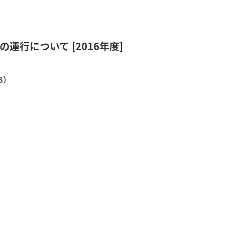
行について [2016年度]
KB）
）
）