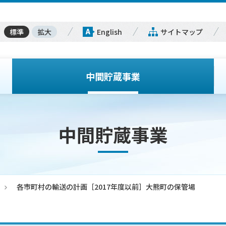
標準
拡大
English
サイトマップ
中間貯蔵事業
中間貯蔵事業
各市町村の輸送の計画［2017年度以前］大熊町の保管場