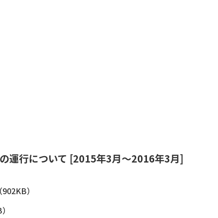
）
について [2015年3月～2016年3月]
（902KB）
B）