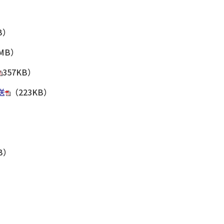
B）
1MB）
357KB）
送
（223KB）
）
）
KB）